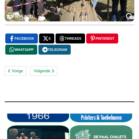
FACEBOOK
X
THREADS
PINTEREST
WHATSAPP
TELEGRAM
Vorige
Volgende