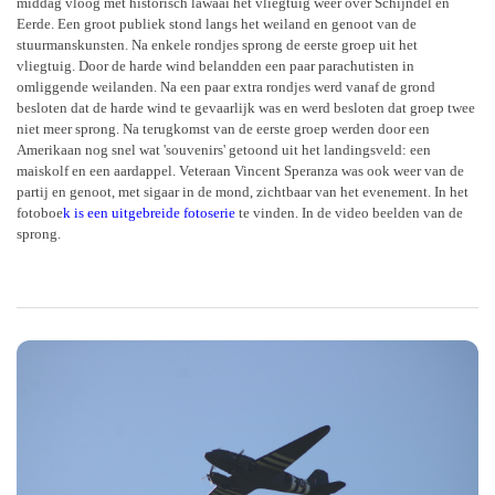
middag vloog met historisch lawaai het vliegtuig weer over Schijndel en
Eerde. Een groot publiek stond langs het weiland en genoot van de
stuurmanskunsten. Na enkele rondjes sprong de eerste groep uit het
vliegtuig. Door de harde wind belandden een paar parachutisten in
omliggende weilanden. Na een paar extra rondjes werd vanaf de grond
besloten dat de harde wind te gevaarlijk was en werd besloten dat groep twee
niet meer sprong. Na terugkomst van de eerste groep werden door een
Amerikaan nog snel wat 'souvenirs' getoond uit het landingsveld: een
maiskolf en een aardappel. Veteraan Vincent Speranza was ook weer van de
partij en genoot, met sigaar in de mond, zichtbaar van het evenement. In het
fotoboe
k
is een uitgebreide fotoserie
te vinden. In de video beelden van de
sprong.