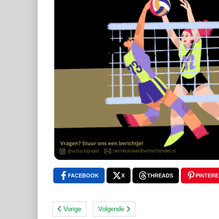
FACEBOOK
X
THREADS
PINTERE
Vorige
Volgende