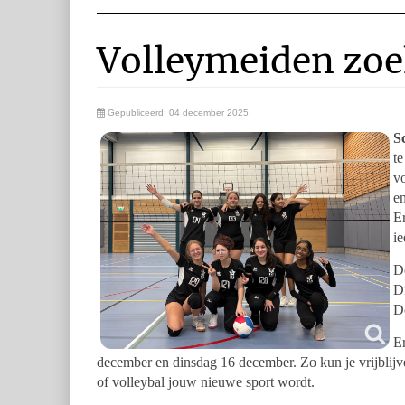
Volleymeiden zoe
Gepubliceerd: 04 december 2025
S
t
v
en
E
i
De
D
D
E
december en dinsdag 16 december. Zo kun je vrijblijv
of volleybal jouw nieuwe sport wordt.