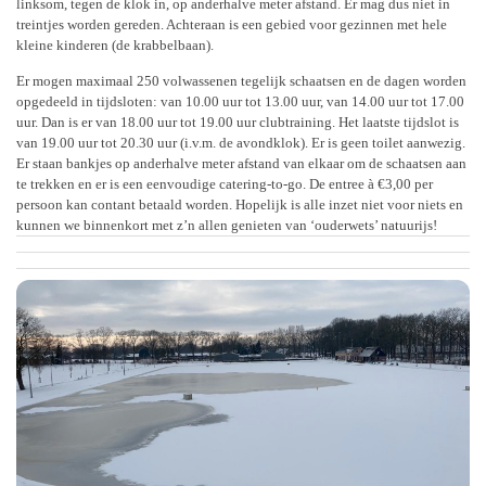
linksom, tegen de klok in, op anderhalve meter afstand. Er mag dus niet in
treintjes worden gereden. Achteraan is een gebied voor gezinnen met hele
kleine kinderen (de krabbelbaan).
Er mogen maximaal 250 volwassenen tegelijk schaatsen en de dagen worden
opgedeeld in tijdsloten: van 10.00 uur tot 13.00 uur, van 14.00 uur tot 17.00
uur. Dan is er van 18.00 uur tot 19.00 uur clubtraining. Het laatste tijdslot is
van 19.00 uur tot 20.30 uur (i.v.m. de avondklok). Er is geen toilet aanwezig.
Er staan bankjes op anderhalve meter afstand van elkaar om de schaatsen aan
te trekken en er is een eenvoudige catering-to-go. De entree à €3,00 per
persoon kan contant betaald worden. Hopelijk is alle inzet niet voor niets en
kunnen we binnenkort met z’n allen genieten van ‘ouderwets’ natuurijs!