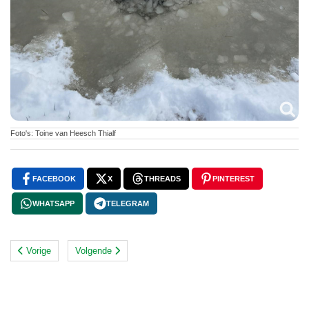
Foto's: Toine van Heesch Thialf
FACEBOOK
X
THREADS
PINTEREST
WHATSAPP
TELEGRAM
Vorige
Volgende