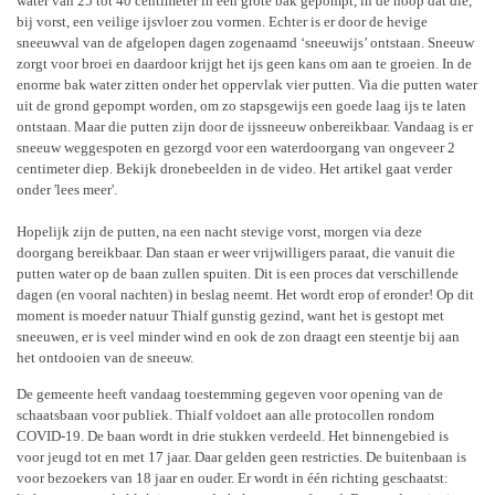
water van 25 tot 40 centimeter in een grote bak gepompt, in de hoop dat die,
bij vorst, een veilige ijsvloer zou vormen. Echter is er door de hevige
sneeuwval van de afgelopen dagen zogenaamd ‘sneeuwijs’ ontstaan. Sneeuw
zorgt voor broei en daardoor krijgt het ijs geen kans om aan te groeien. In de
enorme bak water zitten onder het oppervlak vier putten. Via die putten water
uit de grond gepompt worden, om zo stapsgewijs een goede laag ijs te laten
ontstaan. Maar die putten zijn door de ijssneeuw onbereikbaar. Vandaag is er
sneeuw weggespoten en gezorgd voor een waterdoorgang van ongeveer 2
centimeter diep. Bekijk dronebeelden in de video. Het artikel gaat verder
onder 'lees meer'.
Hopelijk zijn de putten, na een nacht stevige vorst, morgen via deze
doorgang bereikbaar. Dan staan er weer vrijwilligers paraat, die vanuit die
putten water op de baan zullen spuiten. Dit is een proces dat verschillende
dagen (en vooral nachten) in beslag neemt. Het wordt erop of eronder! Op dit
moment is moeder natuur Thialf gunstig gezind, want het is gestopt met
sneeuwen, er is veel minder wind en ook de zon draagt een steentje bij aan
het ontdooien van de sneeuw.
De gemeente heeft vandaag toestemming gegeven voor opening van de
schaatsbaan voor publiek. Thialf voldoet aan alle protocollen rondom
COVID-19. De baan wordt in drie stukken verdeeld. Het binnengebied is
voor jeugd tot en met 17 jaar. Daar gelden geen restricties. De buitenbaan is
voor bezoekers van 18 jaar en ouder. Er wordt in één richting geschaatst: