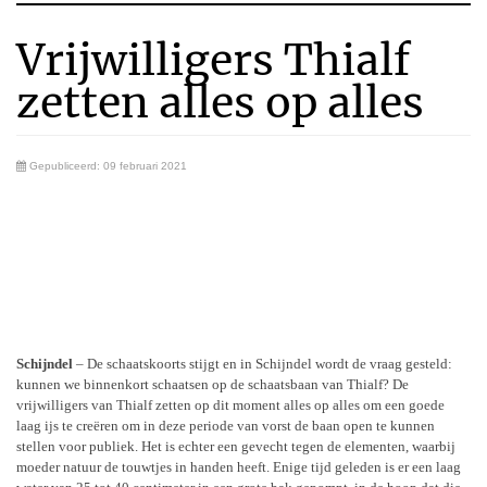
Vrijwilligers Thialf
zetten alles op alles
Gepubliceerd: 09 februari 2021
Schijndel
– De schaatskoorts stijgt en in Schijndel wordt de vraag gesteld:
kunnen we binnenkort schaatsen op de schaatsbaan van Thialf? De
vrijwilligers van Thialf zetten op dit moment alles op alles om een goede
laag ijs te creëren om in deze periode van vorst de baan open te kunnen
stellen voor publiek. Het is echter een gevecht tegen de elementen, waarbij
moeder natuur de touwtjes in handen heeft. Enige tijd geleden is er een laag