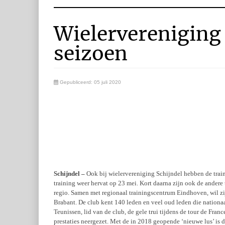
Wielervereniging 
seizoen
Gepubliceerd: 05 juli 2020
Schijndel –
Ook bij wielervereniging Schijndel hebben de train
training weer hervat op 23 mei. Kort daarna zijn ook de andere 
regio. Samen met regionaal trainingscentrum Eindhoven, wil zij 
Brabant. De club kent 140 leden en veel oud leden die nationaa
Teunissen, lid van de club, de gele trui tijdens de tour de Fran
prestaties neergezet. Met de in 2018 geopende ‘nieuwe lus’ is 