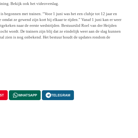
aining. Bekijk ook het videoverslag.
 is begonnen met trainen. “Voor 1 juni was het een clubje tot 12 jaar en
 omdat ze gewend zijn kort bij elkaar te rijden.” Vanaf 1 juni kan er weer
tgekeken naar de eerste wedstrijden. Bestuurslid Roel van der Heijden
cht wordt. De trainers zijn blij dat ze eindelijk weer aan de slag kunnen
zal zien is nog onbekend. Het bestuur houdt de updates rondom de
ST
WHATSAPP
TELEGRAM