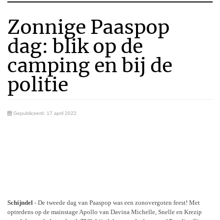
Zonnige Paaspop
dag: blik op de
camping en bij de
politie
Gepubliceerd: 17 april 2022
Schijndel
- De tweede dag van Paaspop was een zonovergoten feest! Met
optredens op de mainstage Apollo van Davina Michelle, Snelle en Krezip