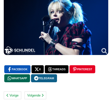
FACEBOOK
X
THREADS
PINTEREST
WHATSAPP
TELEGRAM
Vorige
Volgende