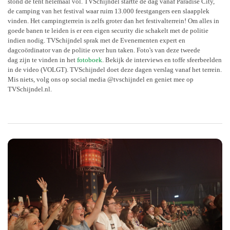
stond de tent helemaal vol. TVSchijndel startte de dag vanaf Paradise City,
de camping van het festival waar ruim 13.000 feestgangers een slaapplek
vinden. Het campingterrein is zelfs groter dan het festivalterrein! Om alles in
goede banen te leiden is er een eigen security die schakelt met de politie
indien nodig. TVSchijndel sprak met de Evenementen expert en
dagcoördinator van de politie over hun taken. Foto's van deze tweede
dag
zijn te vinden in het
fotoboek
.
Bekijk de interviews en toffe sfeerbeelden
in de video (VOLGT). TVSchijndel doet deze dagen verslag vanaf het terrein.
Mis niets, volg ons op social media @tvschijndel en geniet mee op
TVSchijndel.nl.