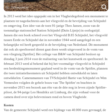
In 2013 werd het idee opgepakt om in het Vlagheidegebied een monument te
plaatsen ter nagedachtenis aan het vliegveld en de bevrijding van Schijndel
en omgeving. Een idee van de toen 91-jarige Theo Jansen, zoon van de
toenmalige stationschef Station Schijndel (Duits Lijntje) in oorlogstijd.
Jansen die een boek schreef over het Vliegveld B.85 Schijndel, het vliegveld
tussen Eerde en Schijndel dat in november 1944 werd aangelegd en een
belangrijke rol heeft gespeeld in de bevrijding van Nederland. Dit monument
dat ook als speeltoestel dienst gaat doen wordt uitgevoerd in de vorm van
een vliegtuig [Spitfire]. Het college van B&W van Schijndel besloot op
dinsdag 3 juni 2014 voor de realisering van het kunstwerk en speeltoestel. In
februari 2013 werd al bekend dat bij het voormalige vliegveld in Schijndel
een herdenkingsmonument gepland werd in de vorm van de Spitfire, plannen
die twee initiatiefneemsters uit Schijndel hebben ontwikkeld en laten
ontwikkelen. Cameramannen van TVSchijndel Harrie van Schijndel en Wim
Vermeulen volgden de gehele bouw van 'The Spitfire' en brachten in
november 2015 een bezoek aan één van de drie nog in leven zijnde Spitfire-
piloot, de 94-jarige Leo Hendrikx uit Limburg, die zijn verhaal voor de
camera deed over zijn belevenissen rond en boven Vlagheide.
Kosten
Van de gemeente Schijndel werd een bijdrage van 40.000 euro gevraagd, de