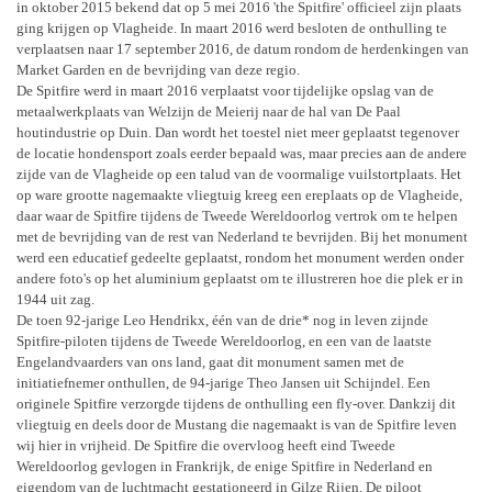
in oktober 2015 bekend dat op 5 mei 2016 'the Spitfire' officieel zijn plaats
ging krijgen op Vlagheide. In maart 2016 werd besloten de onthulling te
verplaatsen naar 17 september 2016, de datum rondom de herdenkingen van
Market Garden en de bevrijding van deze regio.
De Spitfire werd in maart 2016 verplaatst voor tijdelijke opslag van de
metaalwerkplaats van Welzijn de Meierij naar de hal van De Paal
houtindustrie op Duin. Dan wordt het toestel niet meer geplaatst tegenover
de locatie hondensport zoals eerder bepaald was, maar precies aan de andere
zijde van de Vlagheide op een talud van de voormalige vuilstortplaats. Het
op ware grootte nagemaakte vliegtuig kreeg een ereplaats op de Vlagheide,
daar waar de Spitfire tijdens de Tweede Wereldoorlog vertrok om te helpen
met de bevrijding van de rest van Nederland te bevrijden. Bij het monument
werd een educatief gedeelte geplaatst, rondom het monument werden onder
andere foto's op het aluminium geplaatst om te illustreren hoe die plek er in
1944 uit zag.
De toen 92-jarige Leo Hendrikx, één van de drie* nog in leven zijnde
Spitfire-piloten tijdens de Tweede Wereldoorlog, en een van de laatste
Engelandvaarders van ons land, gaat dit monument samen met de
initiatiefnemer onthullen, de 94-jarige Theo Jansen uit Schijndel. Een
originele Spitfire verzorgde tijdens de onthulling een fly-over. Dankzij dit
vliegtuig en deels door de Mustang die nagemaakt is van de Spitfire leven
wij hier in vrijheid. De Spitfire die overvloog heeft eind Tweede
Wereldoorlog gevlogen in Frankrijk, de enige Spitfire in Nederland en
eigendom van de luchtmacht gestationeerd in Gilze Rijen. De piloot