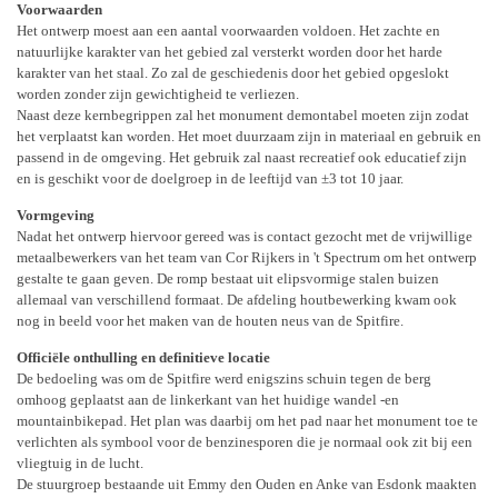
Voorwaarden
Het ontwerp moest aan een aantal voorwaarden voldoen. Het zachte en
natuurlijke karakter van het gebied zal versterkt worden door het harde
karakter van het staal. Zo zal de geschiedenis door het gebied opgeslokt
worden zonder zijn gewichtigheid te verliezen.
Naast deze kernbegrippen zal het monument demontabel moeten zijn zodat
het verplaatst kan worden. Het moet duurzaam zijn in materiaal en gebruik en
passend in de omgeving. Het gebruik zal naast recreatief ook educatief zijn
en is geschikt voor de doelgroep in de leeftijd van ±3 tot 10 jaar.
Vormgeving
Nadat het ontwerp hiervoor gereed was is contact gezocht met de vrijwillige
metaalbewerkers van het team van Cor Rijkers in 't Spectrum om het ontwerp
gestalte te gaan geven. De romp bestaat uit elipsvormige stalen buizen
allemaal van verschillend formaat. De afdeling houtbewerking kwam ook
nog in beeld voor het maken van de houten neus van de Spitfire.
Officiële onthulling en definitieve locatie
De bedoeling was om de Spitfire werd enigszins schuin tegen de berg
omhoog geplaatst aan de linkerkant van het huidige wandel -en
mountainbikepad. Het plan was daarbij om het pad naar het monument toe te
verlichten als symbool voor de benzinesporen die je normaal ook zit bij een
vliegtuig in de lucht.
De stuurgroep bestaande uit Emmy den Ouden en Anke van Esdonk maakten