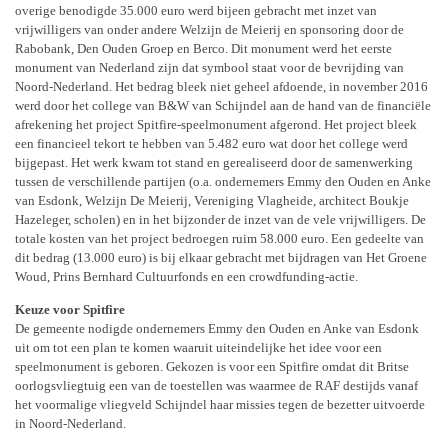
overige benodigde 35.000 euro werd bijeen gebracht met inzet van
vrijwilligers van onder andere Welzijn de Meierij en sponsoring door de
Rabobank, Den Ouden Groep en Berco. Dit monument werd het eerste
monument van Nederland zijn dat symbool staat voor de bevrijding van
Noord-Nederland. Het bedrag bleek niet geheel afdoende, in november 2016
werd door het college van B&W van Schijndel aan de hand van de financiële
afrekening het project Spitfire-speelmonument afgerond. Het project bleek
een financieel tekort te hebben van 5.482 euro wat door het college werd
bijgepast. Het werk kwam tot stand en gerealiseerd door de samenwerking
tussen de verschillende partijen (o.a. ondernemers Emmy den Ouden en Anke
van Esdonk, Welzijn De Meierij, Vereniging Vlagheide, architect Boukje
Hazeleger, scholen) en in het bijzonder de inzet van de vele vrijwilligers. De
totale kosten van het project bedroegen ruim 58.000 euro. Een gedeelte van
dit bedrag (13.000 euro) is bij elkaar gebracht met bijdragen van Het Groene
Woud, Prins Bernhard Cultuurfonds en een crowdfunding-actie.
Keuze voor Spitfire
De gemeente nodigde ondernemers Emmy den Ouden en Anke van Esdonk
uit om tot een plan te komen waaruit uiteindelijke het idee voor een
speelmonument is geboren. Gekozen is voor een Spitfire omdat dit Britse
oorlogsvliegtuig een van de toestellen was waarmee de RAF destijds vanaf
het voormalige vliegveld Schijndel haar missies tegen de bezetter uitvoerde
in Noord-Nederland.