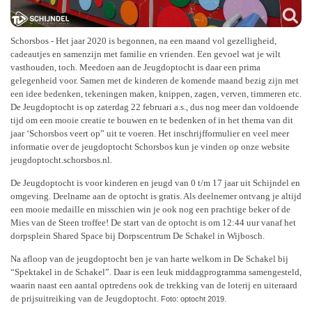
Schorsbos - Het jaar 2020 is begonnen, na een maand vol gezelligheid,
cadeautjes en samenzijn met familie en vrienden. Een gevoel wat je wilt
vasthouden, toch. Meedoen aan de Jeugdoptocht is daar een prima
gelegenheid voor. Samen met de kinderen de komende maand bezig zijn met
een idee bedenken, tekeningen maken, knippen, zagen, verven, timmeren etc.
De Jeugdoptocht is op zaterdag 22 februari a.s., dus nog meer dan voldoende
tijd om een mooie creatie te bouwen en te bedenken of in het thema van dit
jaar ‘Schorsbos veert op” uit te voeren. Het inschrijfformulier en veel meer
informatie over de jeugdoptocht Schorsbos kun je vinden op onze website
jeugdoptocht.schorsbos.nl.
De Jeugdoptocht is voor kinderen en jeugd van 0 t/m 17 jaar uit Schijndel en
omgeving. Deelname aan de optocht is gratis. Als deelnemer ontvang je altijd
een mooie medaille en misschien win je ook nog een prachtige beker of de
Mies van de Steen troffee! De start van de optocht is om 12:44 uur vanaf het
dorpsplein Shared Space bij Dorpscentrum De Schakel in Wijbosch.
Na afloop van de jeugdoptocht ben je van harte welkom in De Schakel bij
“Spektakel in de Schakel”. Daar is een leuk middagprogramma samengesteld,
waarin naast een aantal optredens ook de trekking van de loterij en uiteraard
de prijsuitreiking van de Jeugdoptocht.
.
Foto: optocht 2019