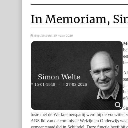
In Memoriam, Si
Gepubliceerd: 30 maart 2026
Me
be
ee
he
Al
sa
jl
be
af
Si
fusie met de Werknemerspartij werd hij de voorzitter
ABS lid van de commissie Welzijn en Onderwijs waarn
gemeenteraadslid in Schijndel. Deze functie heeft h