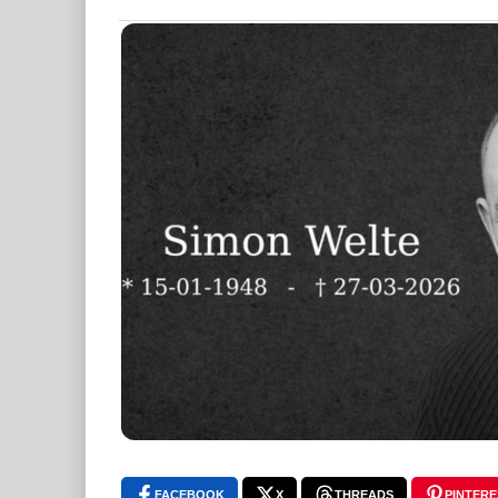
FACEBOOK
X
THREADS
PINTERE