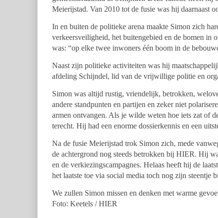
Meierijstad. Van 2010 tot de fusie was hij daarnaast 
In en buiten de politieke arena maakte Simon zich ha
verkeersveiligheid, het buitengebied en de bomen in
was: “op elke twee inwoners één boom in de bebouwde
Naast zijn politieke activiteiten was hij maatschappel
afdeling Schijndel, lid van de vrijwillige politie en 
Simon was altijd rustig, vriendelijk, betrokken, wel
andere standpunten en partijen en zeker niet polaris
armen ontvangen. Als je wilde weten hoe iets zat of de
terecht. Hij had een enorme dossierkennis en een uits
Na de fusie Meierijstad trok Simon zich, mede vanwege 
de achtergrond nog steeds betrokken bij HIER. Hij was 
en de verkiezingscampagnes. Helaas heeft hij de laats
het laatste toe via social media toch nog zijn steentje 
We zullen Simon missen en denken met warme gevoele
Foto: Keetels / HIER