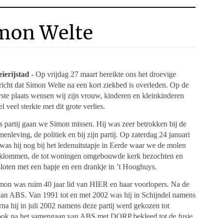
mon Welte
ierijstad -
Op vrijdag 27 maart bereikte ons het droevige
richt dat Simon Welte na een kort ziekbed is overleden. Op de
rste plaats wensen wij zijn vrouw, kinderen en kleinkinderen
el veel sterkte met dit grote verlies.
s partij gaan we Simon missen. Hij was zeer betrokken bij de
menleving, de politiek en bij zijn partij. Op zaterdag 24 januari
. was hij nog bij het ledenuitstapje in Eerde waar we de molen
klommen, de tot woningen omgebouwde kerk bezochten en
sloten met een hapje en een drankje in ’t Hooghuys.
mon was ruim 40 jaar lid van HIER en haar voorlopers. Na de
 van ABS. Van 1991 tot en met 2002 was hij in Schijndel namens
a hij in juli 2002 namens deze partij werd gekozen tot
ij ook na het samengaan van ABS met DORP bekleed tot de fusie