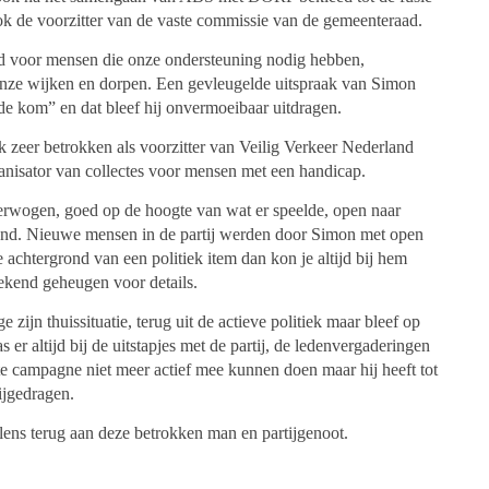
ook de voorzitter van de vaste commissie van de gemeenteraad.
rd voor mensen die onze ondersteuning nodig hebben,
 onze wijken en dorpen. Een gevleugelde uitspraak van Simon
 kom” en dat bleef hij onvermoeibaar uitdragen.
ijk zeer betrokken als voorzitter van Veilig Verkeer Nederland
organisator van collectes voor mensen met een handicap.
overwogen, goed op de hoogte van wat er speelde, open naar
erend. Nieuwe mensen in de partij werden door Simon met open
 achtergrond van een politiek item dan kon je altijd bij hem
tekend geheugen voor details.
zijn thuissituatie, terug uit de actieve politiek maar bleef op
er altijd bij de uitstapjes met de partij, de ledenvergaderingen
te campagne niet meer actief mee kunnen doen maar hij heeft tot
bijgedragen.
ns terug aan deze betrokken man en partijgenoot.