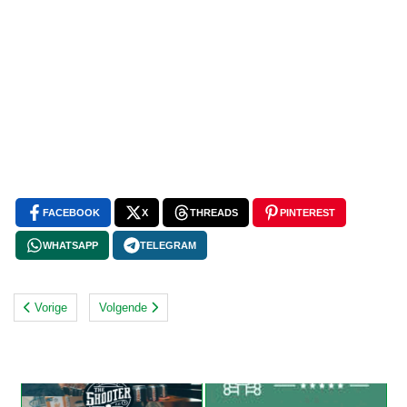
FACEBOOK
X
THREADS
PINTEREST
WHATSAPP
TELEGRAM
Vorige
Volgende