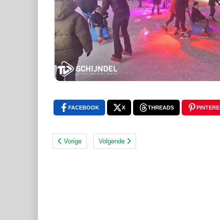
FACEBOOK
X
THREADS
PINTERE
Vorige
Volgende