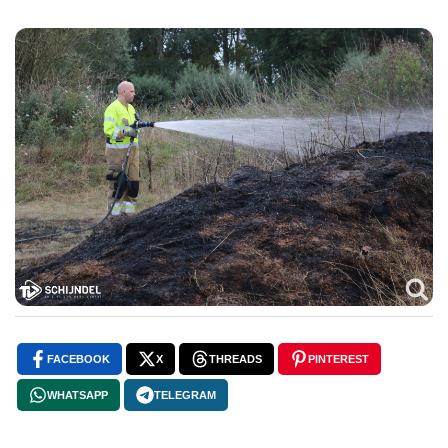
FACEBOOK
X
THREADS
PINTEREST
WHATSAPP
TELEGRAM