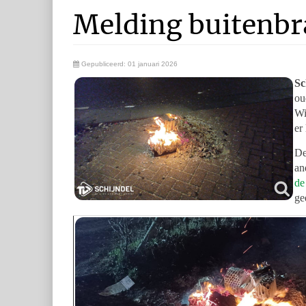
Melding buitenb
Gepubliceerd: 01 januari 2026
Sc
ou
Wi
er
De
an
de
ge