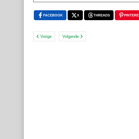
FACEBOOK
X
THREADS
PINTERE
Vorige
Volgende