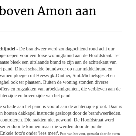
 boven Amon aan
chijndel
- De brandweer werd zondagochtend rond acht uur
pgeroepen voor een forse woningbrand aan de Hoofdstraat. Ter
aatse bleek een uitslaande brand te zijn aan de achterkant van
et pand. Direct schaalde brandweer op naar middelbrand en
wamen ploegen uit Heeswijk-Dinther, Sint-Michielsgestel en
ghel ook ter plaatsen. Buiten de woning stonden diverse
offers en rugzakken van arbeidsmigranten, die verbleven aan de
hterzijde en bovenzijde van het pand.
 schade aan het pand is vooral aan de achterzijde groot. Daar is
n houten dakkapel instructie gesloopt door de brandweerlieden.
controleren. Die raakten niet gewond. De Hoofdstraat werd
etser er door te kunnen maar die werden door de politie
nkele foto's onder 'lees meer'.
Foto van het vuur, gemaakt door de buren