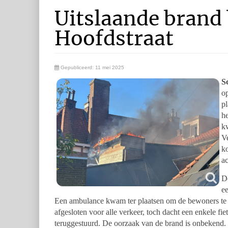
Uitslaande brand
Hoofdstraat
Gepubliceerd: 11 mei 2025
S
o
pl
h
k
Ve
k
ac
De
ee
Een ambulance kwam ter plaatsen om de bewoners te 
afgesloten voor alle verkeer, toch dacht een enkele fi
teruggestuurd. De oorzaak van de brand is onbekend. E