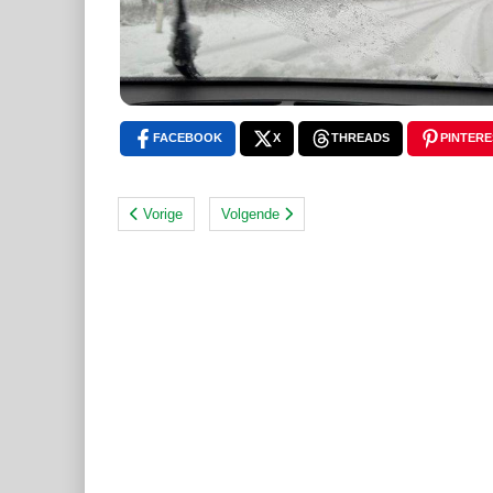
FACEBOOK
X
THREADS
PINTERE
Vorige
Volgende