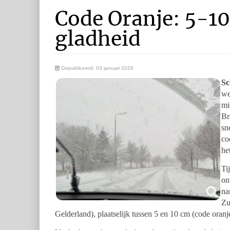
Code Oranje: 5-1
gladheid
Gepubliceerd: 03 januari 2026
Sc
we
mi
Br
sn
co
he
Ti
on
na
Zu
Gelderland), plaatselijk tussen 5 en 10 cm (code oranj