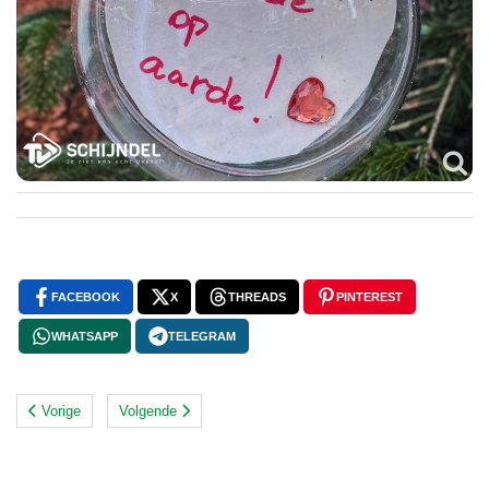
FACEBOOK
X
THREADS
PINTEREST
WHATSAPP
TELEGRAM
Vorige
Volgende