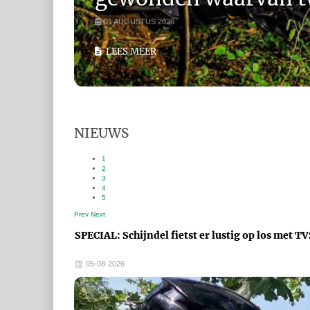
01 AUGUSTUS 2026
LEES MEER
NIEUWS
1
2
3
4
5
Prev
Next
SPECIAL: Schijndel fietst er lustig op los met T
05-08-2026