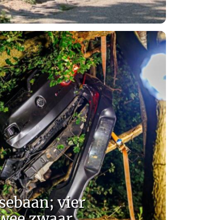
sebaan; vier
ee zwaar...