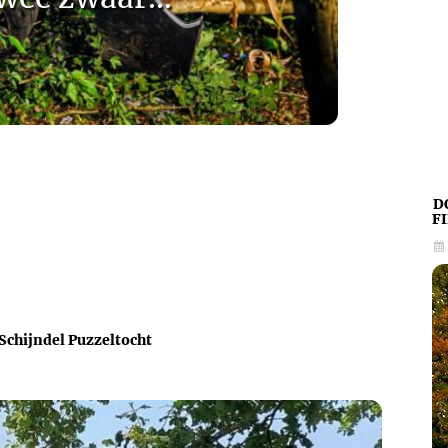
D
F
VSchijndel Puzzeltocht