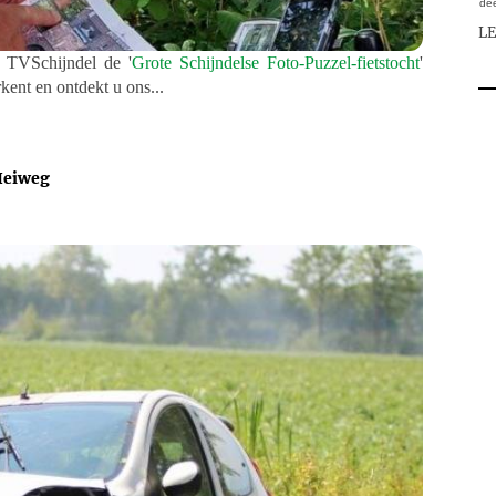
dee
L
t TVSchijndel de
'
Grote Schijndelse Foto-Puzzel-fietstocht
'
rkent en ontdekt u ons...
Heiweg