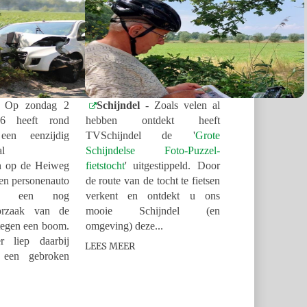
 Op zondag 2
Schijndel
- Zoals velen al
26 heeft rond
hebben ontdekt heeft
en eenzijdig
TVSchijndel de
'
Grote
al
Schijndelse Foto-Puzzel-
n op de Heiweg
fietstocht
' uitgestippeld. Door
Een personenauto
de route van de tocht te fietsen
or een nog
verkent en ontdekt u ons
orzaak van de
mooie Schijndel (en
tegen een boom.
omgeving) deze...
r liep daarbij
LEES MEER
k een gebroken