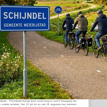
ijndel - TVSchijndel brengt deze zomer jong en oud in beweging met
 unieke activiteit. Van 12 juli tot en met 16 augustus kan iedereen