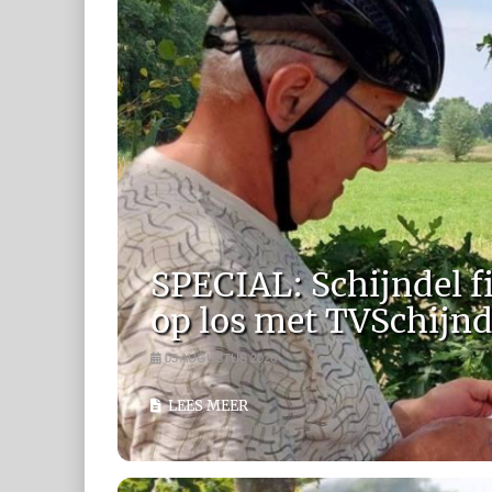
SPECIAL: Schijndel fi
op los met TVSchijnde
05 AUGUSTUS 2026
LEES MEER