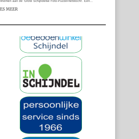
lnemen aan de 'Grote Schijndelse Foto-Puzzel-fietstocht'. Een...
EES MEER