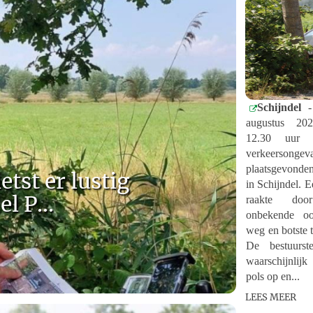
Schijndel
-
augustus 20
12.30 uur e
verkeersongev
plaatsgevonde
etst er lustig
in Schijndel. 
l P...
raakte do
onbekende o
weg en botste 
De bestuurste
waarschijnlij
pols op en...
LEES MEER