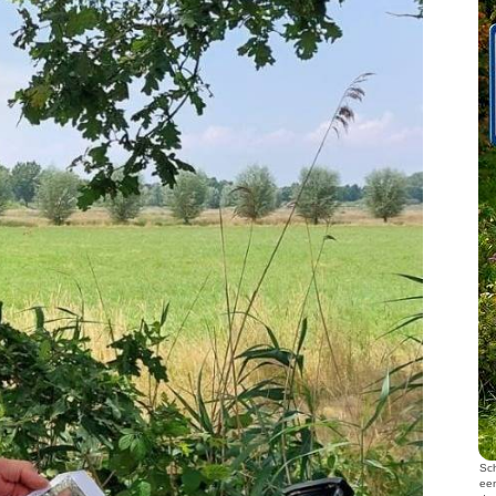
Sch
een