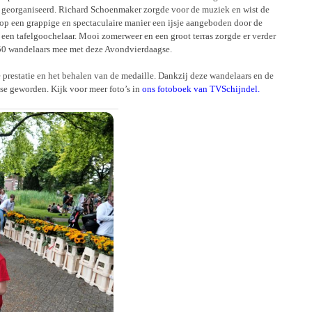
est georganiseerd. Richard Schoenmaker zorgde voor de muziek en wist de
 op een grappige en spectaculaire manier een ijsje aangeboden door de
en tafelgoochelaar. Mooi zomerweer en een groot terras zorgde er verder
 750 wandelaars mee met deze Avondvierdaagse.
e prestatie en het behalen van de medaille. Dankzij deze wandelaars en de
gse geworden. Kijk voor meer foto’s in
ons fotoboek van TVSchijndel.