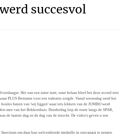
werd succesvol
ierdaagse. Het was een natte start, want helaas bleef het deze avond niet
 waar PLUS Bertrams voor een traktatie zorgde. Vanaf woensdag werd het
de boules banen van 'wij liggen' waar iets lekkers van de JUMBO werd
iders mee van het Bekkershuis. Donderdag liep de route langs de SPAR,
as de laatste dag en de dag van de intocht. De video's geven u een
’t Spectrum om daar hun welverdiende medaille in ontvangst te nemen.