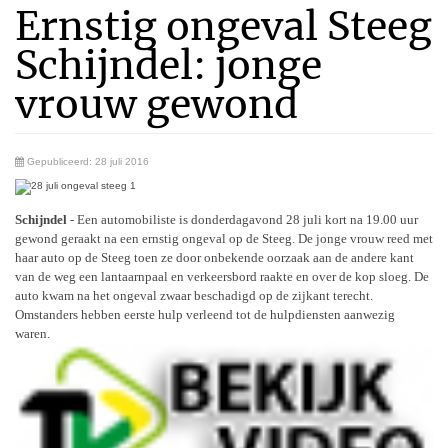
Ernstig ongeval Steeg
Schijndel: jonge
vrouw gewond
Gepubliceerd: 28 juli 2016
Schijndel
- Een automobiliste is donderdagavond 28 juli kort na 19.00 uur
gewond geraakt na een ernstig ongeval op de Steeg. De jonge vrouw reed met
haar auto op de Steeg toen ze door onbekende oorzaak aan de andere kant
van de weg een lantaarnpaal en verkeersbord raakte en over de kop sloeg. De
auto kwam na het ongeval zwaar beschadigd op de zijkant terecht.
Omstanders hebben eerste hulp verleend tot de hulpdiensten aanwezig
waren.